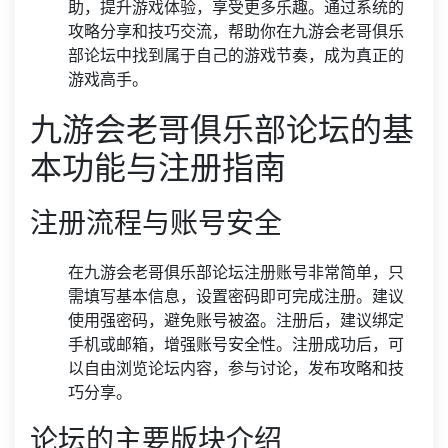
助，提升游戏体验，享受更多乐趣。通过系统的
攻略分享和技巧交流，帮助你在九游会老哥俱乐
部论坛中找到属于自己的游戏节奏，成为真正的
游戏高手。
九游会老哥俱乐部论坛的基
本功能与注册指南
注册流程与账号安全
在九游会老哥俱乐部论坛注册账号非常简单，只
需填写基本信息，设置密码即可完成注册。建议
使用强密码，避免账号被盗。注册后，建议绑定
手机或邮箱，增强账号安全性。注册成功后，可
以自由浏览论坛内容，参与讨论，发布攻略和技
巧分享。
论坛的主要版块介绍