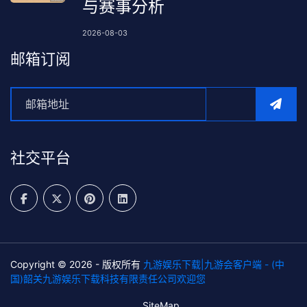
与赛事分析
2026-08-03
邮箱订阅
社交平台
Copyright © 2026 - 版权所有
九游娱乐下载|九游会客户端 - (中
国)韶关九游娱乐下载科技有限责任公司欢迎您
SiteMap