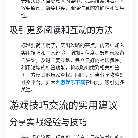
长尾关键词自然融入内容中，提高搜索排名。内
容要原创，避免抄袭，确保信息的准确性和实用
性。
吸引更多阅读和互动的方法
标题要简洁明了，突出攻略的亮点。内容中加入
实用技巧和个人经验，增加可信度。鼓励玩家留
言评论，及时回复互动，建立良好的社区氛围。
利用论坛的标签功能，将攻略归类到相关标签
下，方便其他玩家查找。同时，适当分享攻略到
社交平台，扩大
九游娱乐下载
影响力，吸引更多
关注。
游戏技巧交流的实用建议
分享实战经验与技巧
在技巧交流区，玩家可以分享自己在游戏中的实