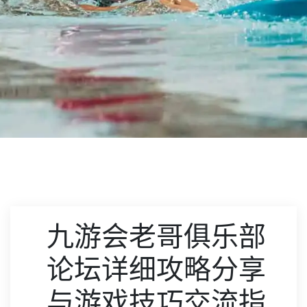
九游会老哥俱乐部
论坛详细攻略分享
与游戏技巧交流指