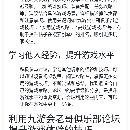
战经验，比如战斗技巧、装备搭配、任务攻略
等。建议结合具体游戏场景，详细描述操作步骤
和注意事项。使用关键词如“九游会老哥俱乐部游
戏技巧”、“实用游戏攻略”、“高效游戏技巧”等，有
助于提升帖子在搜索引擎中的排名，吸引更多玩
家关注。
学习他人经验，提升游戏水平
积极参与讨论，学习其他玩家的经验和技巧。可
以通过观看视频教程、阅读攻略帖，掌握更多实
用的游戏技巧。不断尝试和总结，找到最适合自
己的游戏策略。论坛中的高手经验分享，是提升
游戏水平的重要资源，合理利用这些内容，可以
让你在游戏中更上一层楼。
利用九游会老哥俱乐部论坛
提升游戏体验的技巧