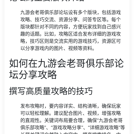
九游会老哥俱乐部论坛设有多个版块，包括游戏
攻略、技巧交流、资源分享、问答专区等。每个
版块都针对不同的内容，方便玩家找到自己感兴
趣的话题。比如，攻略区适合发布详细的游戏攻
略，技巧区则是交流实用的游戏技巧，资源区可
以分享游戏内的图片、视频等资料。
如何在九游会老哥俱乐部论
坛分享攻略
撰写高质量攻略的技巧
发布攻略时，要内容详实、结构清晰，确保玩家
可以轻松理解。建议配合图片、视频，增强攻略
的直观性。关键词布局要合理，确保“九游会老哥
俱乐部攻略”、“游戏攻略分享”、“详细游戏攻略”等